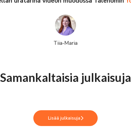
ellan uratarina videon muodossa Talenomin
Y
Tiia-Maria
Samankaltaisia julkaisuja
ijälähettiläät Talenomilla
Lisää julkaisuja