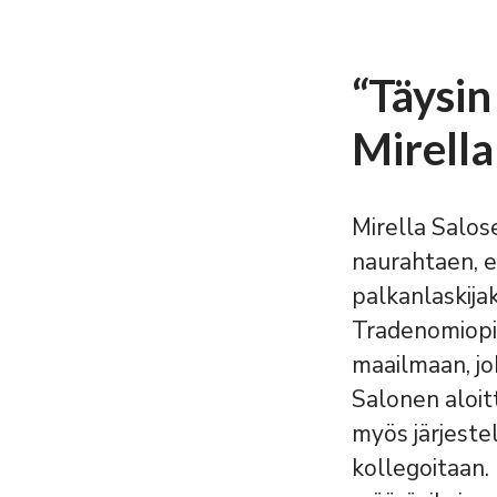
“Täysin
Mirella
Mirella Salos
naurahtaen, e
palkanlaskijak
Tradenomiopin
maailmaan, jo
Salonen aloit
myös järjeste
kollegoitaan.