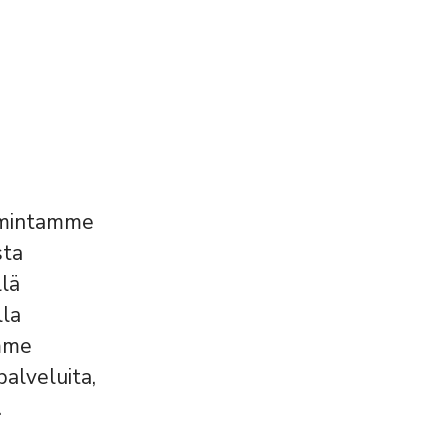
oimintamme
sta
llä
lla
amme
alveluita,
.