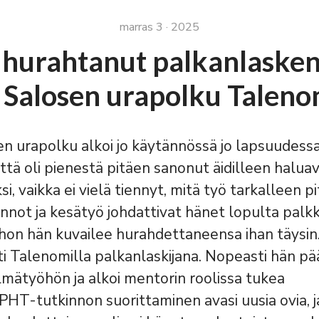
marras 3 · 2025
 hurahtanut palkanlasken
 Salosen urapolku Taleno
en urapolku alkoi jo käytännössä jo lapsuudess
ttä oli pienestä pitäen sanonut äidilleen halua
si, vaikka ei vielä tiennyt, mitä työ tarkalleen pi
not ja kesätyö johdattivat hänet lopulta palk
hon hän kuvailee hurahdettaneensa ihan täysin
ti Talenomilla palkanlaskijana. Nopeasti hän p
lmätyöhön ja alkoi mentorin roolissa tukea
 PHT-tutkinnon suorittaminen avasi uusia ovia, j