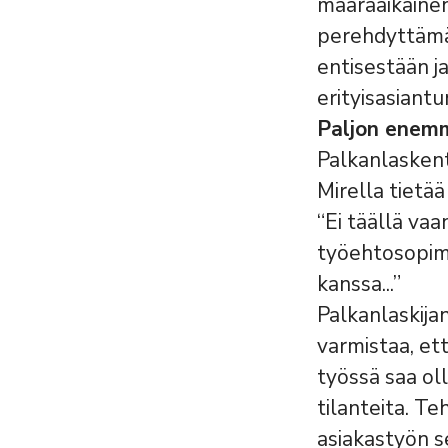
määräaikainen
perehdyttämää
entisestään j
erityisasiantu
Paljon enemm
Palkanlasken
Mirella tietä
“Ei täällä va
työehtosopimu
kanssa...”
Palkanlaskijan
varmistaa, ett
työssä saa oll
tilanteita. T
asiakastyön se