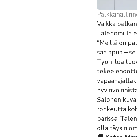
Palkkahallinn
Vaikka palkan
Talenomilla ei
“Meillä on pal
saa apua – se 
Työn iloa tuo
tekee ehdottom
vapaa-ajallaki
hyvinvoinnist
Salonen kuvail
rohkeutta koh
parissa. Tale
olla täysin o