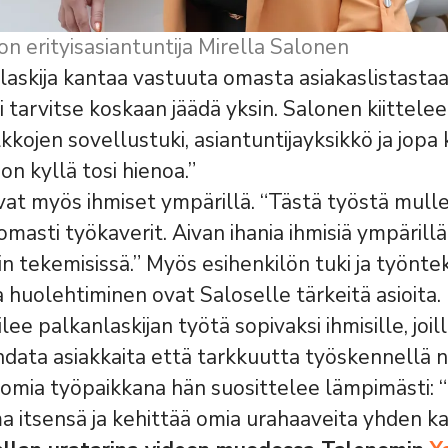
on erityisasiantuntija Mirella Salonen
laskija kantaa vastuuta omasta asiakaslistastaa
 tarvitse koskaan jäädä yksin. Salonen kiittelee
kkojen sovellustuki, asiantuntijayksikkö ja jopa k
on kyllä tosi hienoa.”
vat myös ihmiset ympärillä. “Tästä työstä mull
asti työkaverit. Aivan ihania ihmisiä ympärillä 
n tekemisissä.” Myös esihenkilön tuki ja työntek
a huolehtiminen ovat Saloselle tärkeitä asioita.
ee palkanlaskijan työtä sopivaksi ihmisille, joil
data asiakkaita että tarkkuutta työskennellä
nomia työpaikkana hän suosittelee lämpimästi: “
ma itsensä ja kehittää omia urahaaveita yhden ka