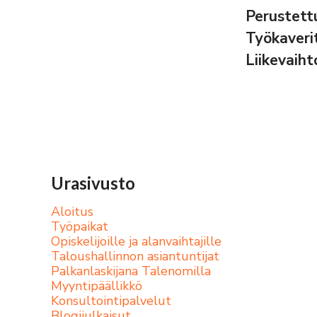
Perustet
Työkaveri
Liikevaih
Urasivusto
Aloitus
Työpaikat
Opiskelijoille ja alanvaihtajille
Taloushallinnon asiantuntijat
Palkanlaskijana Talenomilla
Myyntipäällikkö
Konsultointipalvelut
Blogijulkaisut