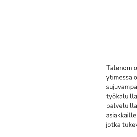
Talenom on
ytimessä o
sujuvampaa
työkaluilla
palveluill
asiakkaill
jotka tuke