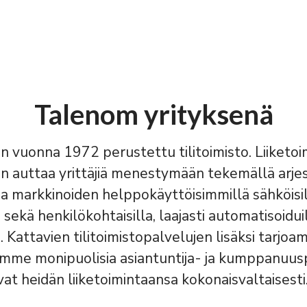
Talenom yrityksenä
 vuonna 1972 perustettu tilitoimisto. Liiket
n auttaa yrittäjiä menestymään tekemällä arje
 markkinoiden helppokäyttöisimmillä sähköisi
 sekä henkilökohtaisilla, laajasti automatisoidui
a. Kattavien tilitoimistopalvelujen lisäksi tarjo
emme monipuolisia asiantuntija- ja kumppanuusp
vat heidän liiketoimintaansa kokonaisvaltaisesti