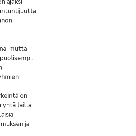
n ajaksi
antuntijuutta
innon
nä, mutta
ipuolisempi.
n
ryhmien
rkeintä on
 yhtä lailla
aisia
emuksen ja