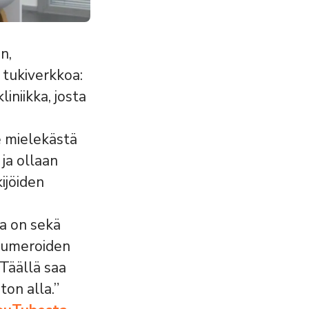
n,
 tukiverkkoa:
liniikka, josta
e mielekästä
ja ollaan
ijöiden
la on sekä
 numeroiden
Täällä saa
ton alla.”