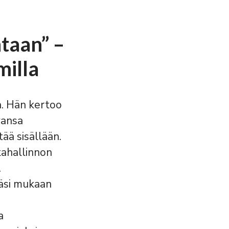
taan” –
milla
a. Hän kertoo
vansa
tää sisällään.
kahallinnon
.
ääsi mukaan
a