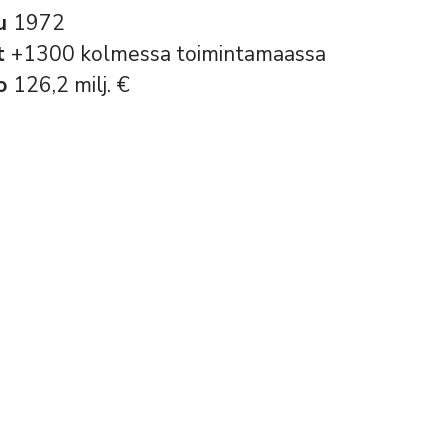
tu
1972
t
+1300 kolmessa toimintamaassa
to
126,2 milj. €