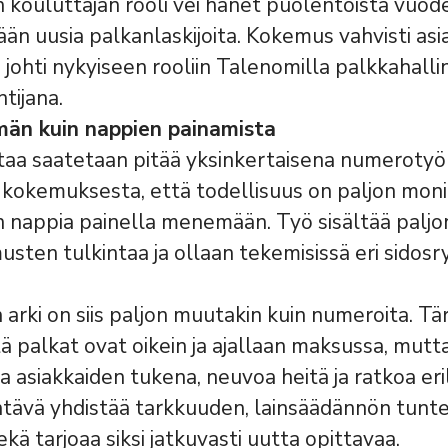
 kouluttajan rooli vei hänet puolentoista vuode
n uusia palkanlaskijoita. Kokemus vahvisti asi
a johti nykyiseen rooliin Talenomilla palkkahall
ntijana.
än kuin nappien painamista
taa saatetaan pitää yksinkertaisena numerotyö
ä kokemuksesta, että todellisuus on paljon mon
an nappia painella menemään. Työ sisältää paljo
sten tulkintaa ja ollaan tekemisissä eri sidos
 arki on siis paljon muutakin kuin numeroita. Tä
ä palkat ovat oikein ja ajallaan maksussa, mutta
a asiakkaiden tukena, neuvoa heitä ja ratkoa eril
ehtävä yhdistää tarkkuuden, lainsäädännön tunt
kä tarjoaa siksi jatkuvasti uutta opittavaa.