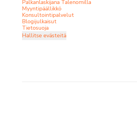
Palkanlaskijana Talenomilla
Myyntipäällikkö
Konsultointipalvelut
Blogijulkaisut
Tietosuoja
Hallitse evästeitä