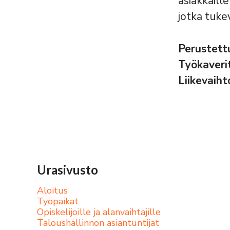
asiakkaill
jotka tuke
Perustet
Työkaveri
Liikevaih
Urasivusto
Aloitus
Työpaikat
Opiskelijoille ja alanvaihtajille
Taloushallinnon asiantuntijat