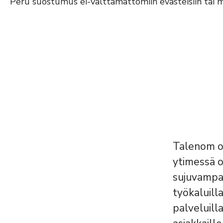
Peru suostumus ei-välttämättömiin evästeisiin tai
Talenom on
ytimessä o
sujuvampaa
työkaluilla
palveluill