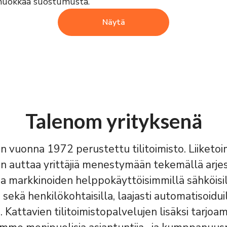
 muokkaa suostumusta.
Näytä
Talenom yrityksenä
 vuonna 1972 perustettu tilitoimisto. Liiket
n auttaa yrittäjiä menestymään tekemällä arje
 markkinoiden helppokäyttöisimmillä sähköisi
 sekä henkilökohtaisilla, laajasti automatisoidui
a. Kattavien tilitoimistopalvelujen lisäksi tarjo