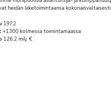
emme monipuolisia asiantuntija- ja kumppanuusp
vat heidän liiketoimintaansa kokonaisvaltaisesti
tu
1972
t
+1300 kolmessa toimintamaassa
to
126,2 milj. €