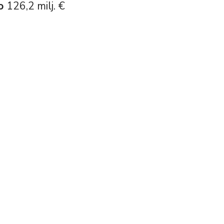
to
126,2 milj. €