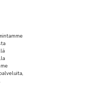
oimintamme
sta
llä
lla
amme
alveluita,
.