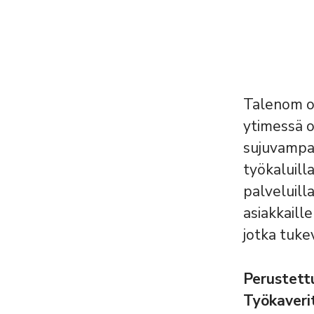
Talenom on
ytimessä o
sujuvampaa
työkaluilla
palveluill
asiakkaill
jotka tuke
Perustet
Työkaveri