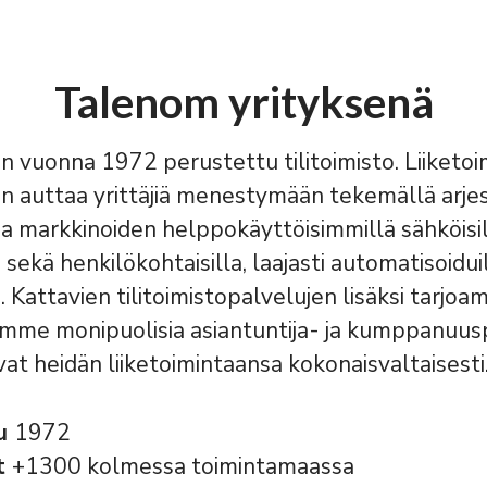
Talenom yrityksenä
 vuonna 1972 perustettu tilitoimisto. Liiket
n auttaa yrittäjiä menestymään tekemällä arje
 markkinoiden helppokäyttöisimmillä sähköisi
 sekä henkilökohtaisilla, laajasti automatisoidui
a. Kattavien tilitoimistopalvelujen lisäksi tarjo
emme monipuolisia asiantuntija- ja kumppanuusp
vat heidän liiketoimintaansa kokonaisvaltaisesti
tu
1972
t
+1300 kolmessa toimintamaassa