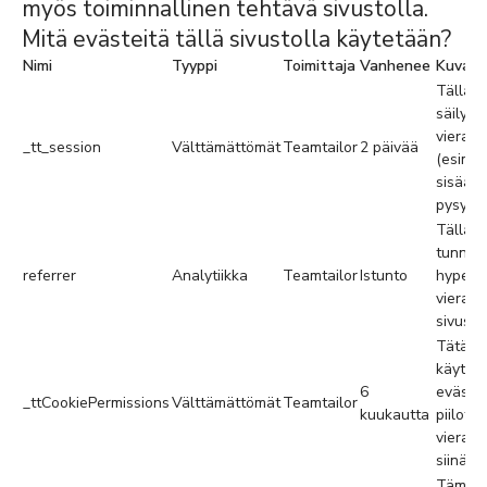
myös toiminnallinen tehtävä sivustolla.
Mitä evästeitä tällä sivustolla käytetään?
Nimi
Tyyppi
Toimittaja
Vanhenee
Kuvaus
Tällä e
säilyte
vieraili
_tt_session
Välttämättömät
Teamtailor
2 päivää
(esim. 
sisään
pysymi
Tällä e
tunnis
referrer
Analytiikka
Teamtailor
Istunto
hyperlin
vieraili
sivustol
Tätä e
käytet
6
eväste
_ttCookiePermissions
Välttämättömät
Teamtailor
kuukautta
piilott
vieraili
siinä v
Tämän 