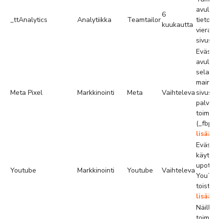
avulla 
6
_ttAnalytics
Analytiikka
Teamtailor
tietoa s
kuukautta
vieraili
sivusto
Evästee
avulla 
selain 
mainos
Meta Pixel
Markkinointi
Meta
Vaihteleva
sivusto
palvelu
toimitt
(_fbp; 
lisää
Evästee
käytet
upotet
Youtube
Markkinointi
Youtube
Vaihteleva
YouTub
toista
lisää
Näillä 
toimite