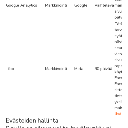
Google Analytics
Markkinointi
Google
Vaihteleva
mainoks
sivusto
palvelu
Tätä e
tarvit
syötte
näyttä
seuraa 
vierailu
sivustoi
raporto
_fbp
Markkinointi
Meta
90 päivää
käyttöt
Faceboo
Facebo
sitten 
tietoje
yksilöl
mainon
lisää
Evästeiden hallinta