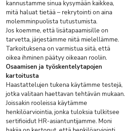
kannustamme sinua kysymään kaikkea,
mitä haluat tietää – rekrytointi on aina
molemminpuolista tutustumista.
Jos koemme, että lisätapaamisille on
tarvetta, järjestämme niitä mielellämme.
Tarkoituksena on varmistua siitä, että
oikea ihminen päätyy oikeaan rooliin.
Osaamisen ja työskentelytapojen
kartoitusta
Haastattelujen tukena käytämme testejä,
jotka valitaan haettavan tehtävän mukaan.
Joissakin rooleissa käytämme
henkilöarviointia, jonka tuloksia tulkitsee
sertifioidut HR-asiantuntijamme. Moni
hakija on kertonut, että henkilöarviointi