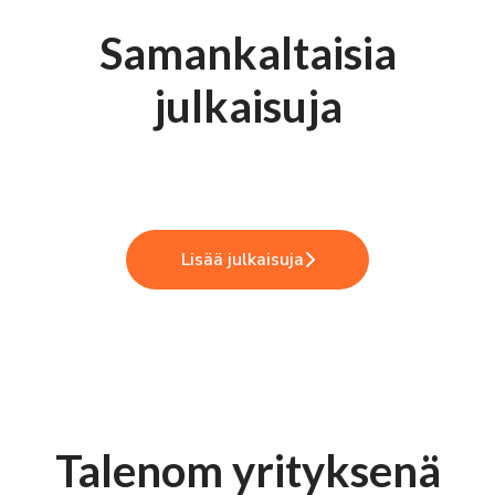
Samankaltaisia
Kurkistus kulisseihin -
julkaisuja
työntekijälähettiläät
Oletkohan kokenut työn imua?
Talenomilla
Tutkitusti hyvä työpaikka
Lisää julkaisuja
Talenom yrityksenä