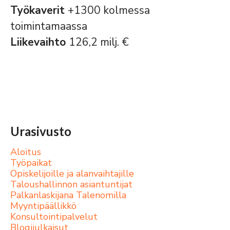
Työkaverit
+1300 kolmessa
toimintamaassa
Liikevaihto
126,2 milj. €
Urasivusto
Aloitus
Työpaikat
Opiskelijoille ja alanvaihtajille
Taloushallinnon asiantuntijat
Palkanlaskijana Talenomilla
Myyntipäällikkö
Konsultointipalvelut
Blogijulkaisut