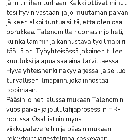
jännitin ihan turhaan. Kaikki ottivat minut
tosi hyvin vastaan, ja jo muutaman päivän
jälkeen alkoi tuntua siltä, että olen osa
porukkaa. Talenomilla huomasin jo heti,
kuinka lämmin ja kannustava työilmapiiri
täällä on. Työyhteisössä jokainen tulee
kuulluksi ja apua saa aina tarvittaessa.
Hyvä yhteishenki näkyy arjessa, ja se luo
turvallisen ilmapiirin, joka innostaa
oppimaan.
Pääsin jo heti alussa mukaan Talenomin
vuosipäivä- ja joululahjaprosessiin HR-
roolissa. Osallistuin myös
viikkopalavereihin ja pääsin mukaan
rekrytointijärjestelmää koskevaan