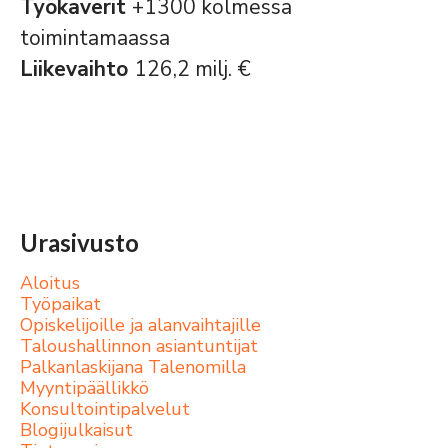
Työkaverit
+1300 kolmessa
toimintamaassa
Liikevaihto
126,2 milj. €
Urasivusto
Aloitus
Työpaikat
Opiskelijoille ja alanvaihtajille
Taloushallinnon asiantuntijat
Palkanlaskijana Talenomilla
Myyntipäällikkö
Konsultointipalvelut
Blogijulkaisut