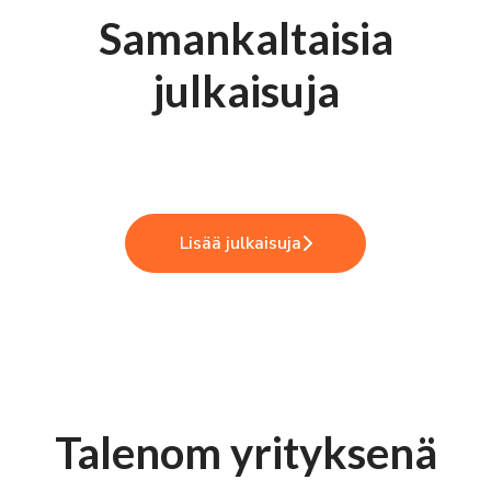
Samankaltaisia
Kurkistus kulisseihin -
julkaisuja
työntekijälähettiläät
Oletkohan kokenut työn imua?
Talenomilla
Tutkitusti hyvä työpaikka
Lisää julkaisuja
Talenom yrityksenä