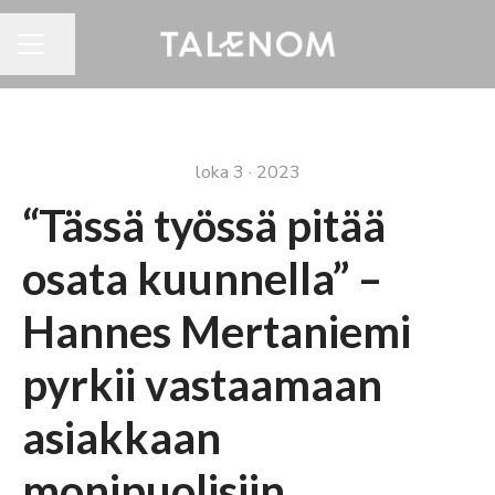
Jaa sivu
URAVALIKKO
loka 3 · 2023
“Tässä työssä pitää
osata kuunnella” –
Hannes Mertaniemi
pyrkii vastaamaan
asiakkaan
monipuolisiin