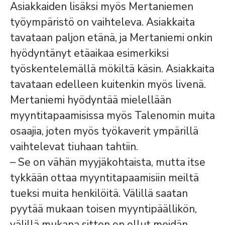
Asiakkaiden lisäksi myös Mertaniemen
työympäristö on vaihteleva. Asiakkaita
tavataan paljon etänä, ja Mertaniemi onkin
hyödyntänyt etäaikaa esimerkiksi
työskentelemällä mökiltä käsin. Asiakkaita
tavataan edelleen kuitenkin myös livenä.
Mertaniemi hyödyntää mielellään
myyntitapaamisissa myös Talenomin muita
osaajia, joten myös työkaverit ympärillä
vaihtelevat tiuhaan tahtiin.
– Se on vähän myyjäkohtaista, mutta itse
tykkään ottaa myyntitapaamisiin meiltä
tueksi muita henkilöitä. Välillä saatan
pyytää mukaan toisen myyntipäällikön,
välillä mukana sitten on ollut meidän